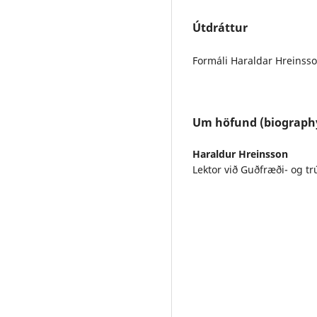
Útdráttur
Formáli Haraldar Hreinsson
Um höfund (biograph
Haraldur Hreinsson
Lektor við Guðfræði- og t