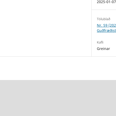
2025-01-0
Tölublað
Nr. 59 (202
Guðfræðis
Kafli
Greinar