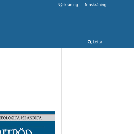
Nýskráning
Innskráning
Leita