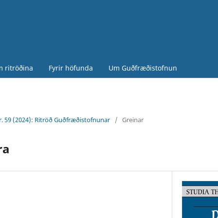
 ritröðina
Fyrir höfunda
Um Guðfræðistofnun
r. 59 (2024): Ritröð Guðfræðistofnunar
/
Greinar
ra