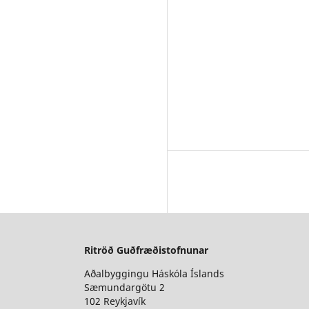
Ritröð Guðfræðistofnunar
Aðalbyggingu Háskóla Íslands
Sæmundargötu 2
102 Reykjavík