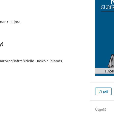
ar ritstjóra.
y)
rúarbragðafræðideild Háskóla Íslands.
pdf
Útgefið