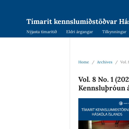
Tímarit kennslumiðstöðvar Hás
Nýjasta tímaritið
Eldri árgangar
Tilkynningar
Home
/
Archives
/
Vol.
Vol. 8 No. 1 (2
Kennsluþróun 