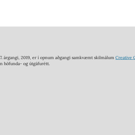
ð 7. árgangi, 2019, er í opnum aðgangi samkvæmt skilmálum
Creative 
n höfunda- og útgáfurétt.