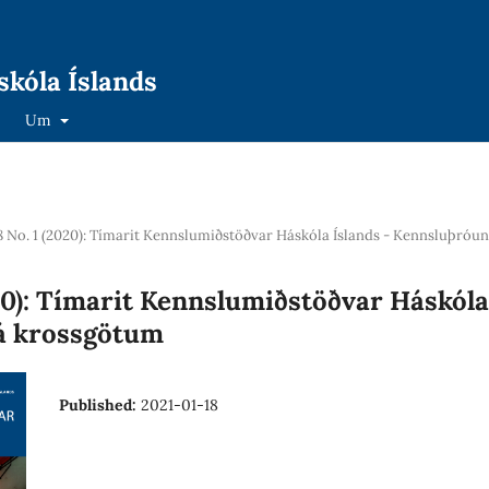
kóla Íslands
Um
 8 No. 1 (2020): Tímarit Kennslumiðstöðvar Háskóla Íslands - Kennsluþróu
020): Tímarit Kennslumiðstöðvar Háskóla
á krossgötum
Published:
2021-01-18