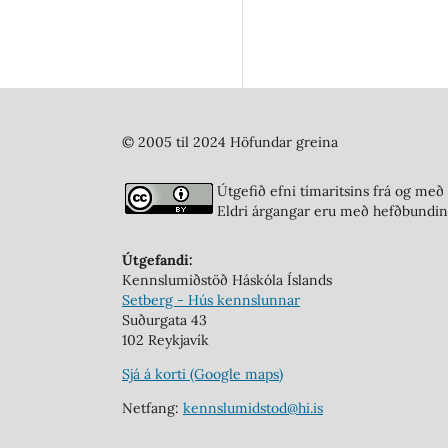
© 2005 til 2024 Höfundar greina
Útgefið efni tímaritsins frá og me
Eldri árgangar eru með hefðbundin
Útgefandi:
Kennslumiðstöð Háskóla Íslands
Setberg - Hús kennslunnar
Suðurgata 43
102 Reykjavík
Sjá á korti (Google maps)
Netfang:
kennslumidstod@hi.is