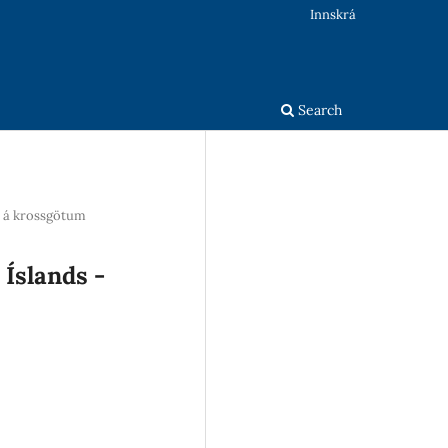
Innskrá
Search
n á krossgötum
 Íslands -