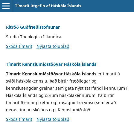
Tímarit útgefin af Háskóla Íslands
Ritröð Guðfræðistofnunar
Studia Theologica Islandica
Skoða tímarit
Nýjasta tölublað
Tímarit Kennslumiðstöðvar Háskóla Íslands
Tímarit Kennslumiðstöðvar Háskóla Íslands
er tímarit á
sviði háskólakennslu. Það birtir fræðilegar og
kennslutengdar greinar sem geta nýst starfandi kennurum í
Háskóla Íslands og öðrum háskólakennurum. Þá birtir
tímaritið einnig fréttir og frásagnir frá ýmsu sem er að
gerast innan skólans og í Kennslumiðstöð.
Skoða tímarit
Nýjasta tölublað